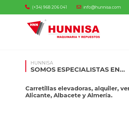
(+34) 968 206 041
info@hunnisa.com
HUNNISA
SOMOS ESPECIALISTAS EN...
Carretillas elevadoras
,
alquiler
,
ve
Alicante
,
Albacete
y
Almería
.