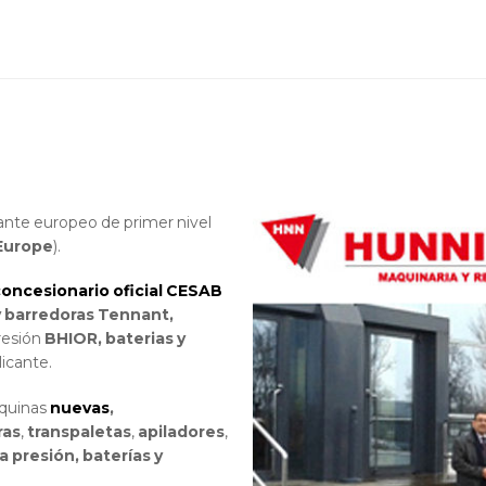
cante europeo de primer nivel
Europe
).
oncesionario oficial CESAB
 barredoras Tennant,
resión
BHIOR, baterias y
licante.
aquinas
nuevas
,
ras
,
transpaletas
,
apiladores
,
a presión, baterías y