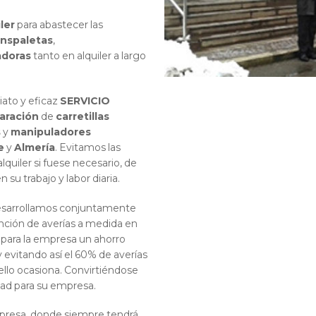
ler
para abastecer las
anspaletas
,
adoras
tanto en alquiler a largo
iato y eficaz
SERVICIO
aración
de
carretillas
s
y
manipuladores
e
y
Almería
. Evitamos las
quiler si fuese necesario, de
su trabajo y labor diaria.
desarrollamos conjuntamente
nción de averías a medida en
 para la empresa un ahorro
y evitando así el 60% de averías
llo ocasiona. Convirtiéndose
dad para su empresa.
mpresa, donde siempre tendrá