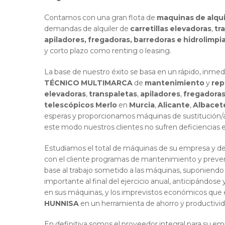
Contamos con una gran flota de
maquinas de alqui
demandas de alquiler de
carretillas elevadoras
,
tr
apiladores,
fregadoras, barredoras e hidrolimpi
y corto plazo como renting o leasing.
La base de nuestro éxito se basa en un rápido, inmed
TÉCNICO MULTIMARCA
de
mantenimiento
y
rep
elevadoras
,
transpaletas
,
apiladores
,
fregadora
telescópicos Merlo
en
Murcia
,
Alicante
,
Albacet
esperas y proporcionamos máquinas de sustitución/al
este modo nuestros clientes no sufren deficiencias en 
Estudiamos el total de máquinas de su empresa y 
con el cliente programas de mantenimiento y preve
base al trabajo sometido a las máquinas, suponiendo
importante al final del ejercicio anual, anticipándose 
en sus máquinas, y los imprevistos económicos que e
HUNNISA
en un herramienta de ahorro y productivi
En definitiva somos el proveedor integral para su e