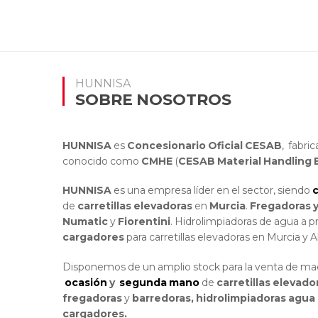
HUNNISA
SOBRE NOSOTROS
HUNNISA
es
Concesionario Oficial CESAB
, fabri
conocido como
CMHE
(
CESAB Material Handling 
HUNNISA
es una empresa líder en el sector, siendo
c
de
carretillas elevadoras
en
Murcia
.
Fregadoras y
Numatic
y
Fiorentini
. Hidrolimpiadoras de agua a p
cargadores
para carretillas elevadoras en Murcia y A
Disponemos de un amplio stock para la venta de m
ocasión
y
segunda mano
de
carretillas elevado
fregadoras
y
barredoras, hidrolimpiadoras agua 
cargadores.