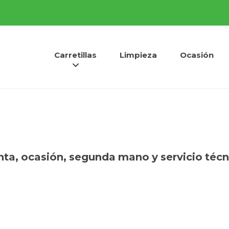
Carretillas
Limpieza
Ocasión
nta
,
ocasión,
segunda mano
y
servicio téc